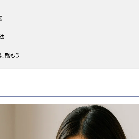
選
法
に臨もう