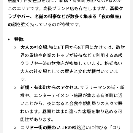
銀座4丁目交差点を境に、新橋・有楽町方面へ広がるのが
このエリアです。高級ブランド店も存在しますが、
高級ク
ラブやバー、老舗の料亭などが数多く集まる「夜の銀座」
の顔
を強く持っているのが特徴です。
特徴
:
大人の社交場
: 特に6丁目から8丁目にかけては、政財
界の重鎮や企業のトップが接待などで利用する高級
クラブや一流の飲食店が密集しています。格式高い
大人の社交場としての歴史と文化が根付いていま
す。
新橋・有楽町からのアクセス
: サラリーマンの街・新
橋や、エンターテイメント施設が集まる有楽町に近
いことから、夜になると会食や観劇帰りの人々で賑
わいます。昼間とはまた違った客層を取り込める可
能性があります。
コリドー街の賑わい
: JRの線路沿いに伸びる「コリ