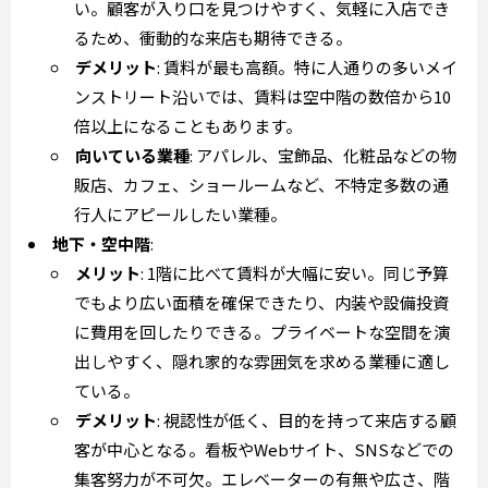
い。顧客が入り口を見つけやすく、気軽に入店でき
るため、衝動的な来店も期待できる。
デメリット
: 賃料が最も高額。特に人通りの多いメイ
ンストリート沿いでは、賃料は空中階の数倍から10
倍以上になることもあります。
向いている業種
: アパレル、宝飾品、化粧品などの物
販店、カフェ、ショールームなど、不特定多数の通
行人にアピールしたい業種。
地下・空中階
:
メリット
: 1階に比べて賃料が大幅に安い。同じ予算
でもより広い面積を確保できたり、内装や設備投資
に費用を回したりできる。プライベートな空間を演
出しやすく、隠れ家的な雰囲気を求める業種に適し
ている。
デメリット
: 視認性が低く、目的を持って来店する顧
客が中心となる。看板やWebサイト、SNSなどでの
集客努力が不可欠。エレベーターの有無や広さ、階