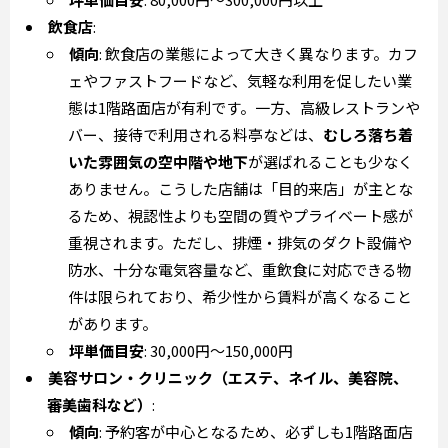
飲食店
:
傾向
: 飲食店の業態によって大きく異なります。カフ
ェやファストフードなど、気軽な利用を促したい業
態は1階路面店が有利です。一方、高級レストランや
バー、接待で利用される料亭などは、
むしろ落ち着
いた雰囲気の空中階や地下
が選ばれることも少なく
ありません。こうした店舗は「目的来店」が主とな
るため、視認性よりも空間の質やプライベート感が
重視されます。ただし、排煙・排気のダクト設備や
防水、十分な電気容量など、重飲食に対応できる物
件は限られており、希少性から賃料が高くなること
があります。
坪単価目安
: 30,000円～150,000円
美容サロン・クリニック（エステ、ネイル、美容院、
審美歯科など）
:
傾向
: 予約客が中心となるため、必ずしも1階路面店