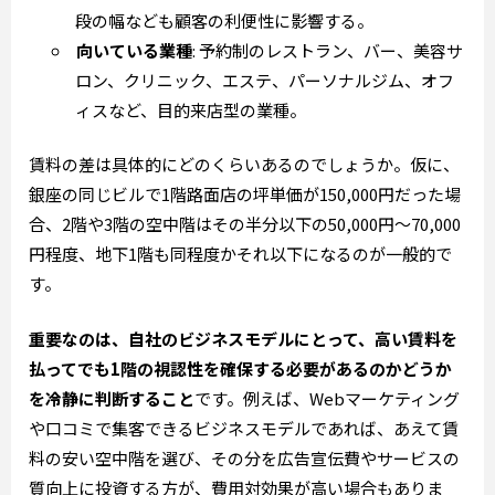
段の幅なども顧客の利便性に影響する。
向いている業種
: 予約制のレストラン、バー、美容サ
ロン、クリニック、エステ、パーソナルジム、オフ
ィスなど、目的来店型の業種。
賃料の差は具体的にどのくらいあるのでしょうか。仮に、
銀座の同じビルで1階路面店の坪単価が150,000円だった場
合、2階や3階の空中階はその半分以下の50,000円～70,000
円程度、地下1階も同程度かそれ以下になるのが一般的で
す。
重要なのは、自社のビジネスモデルにとって、高い賃料を
払ってでも1階の視認性を確保する必要があるのかどうか
を冷静に判断すること
です。例えば、Webマーケティング
や口コミで集客できるビジネスモデルであれば、あえて賃
料の安い空中階を選び、その分を広告宣伝費やサービスの
質向上に投資する方が、費用対効果が高い場合もありま