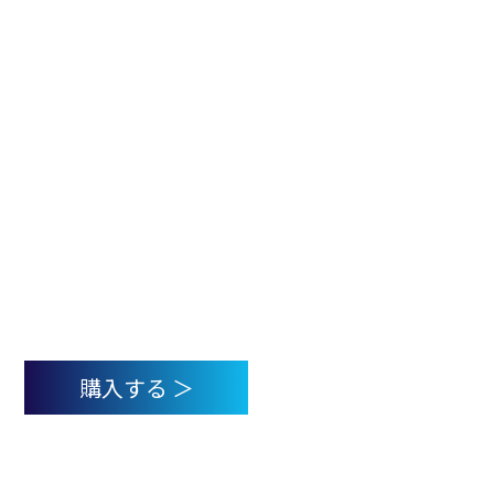
はじめてのメタバースビジネス活用
図鑑（中央経済社）
著者：代表取締役社長 今泉 響介
エンタメだけじゃない！マーケティングから、教育・
研修、業務効率向上、作業補助、新規事業開発、都市
開発、医療まで、もうすでに、こんなところでも!？
１００事例で学ぶ メタバースビジネス活用の今と導
入までのステップと成功のポイント
購入する ＞