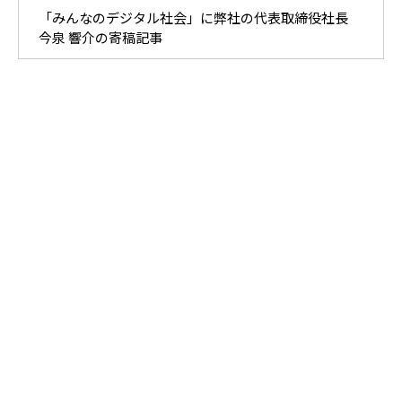
「みんなのデジタル社会」に弊社の代表取締役社長
今泉 響介の寄稿記事
書籍
書籍の出版を通じて、ビジネスの成長に役立つ情報を提供してい
ます。