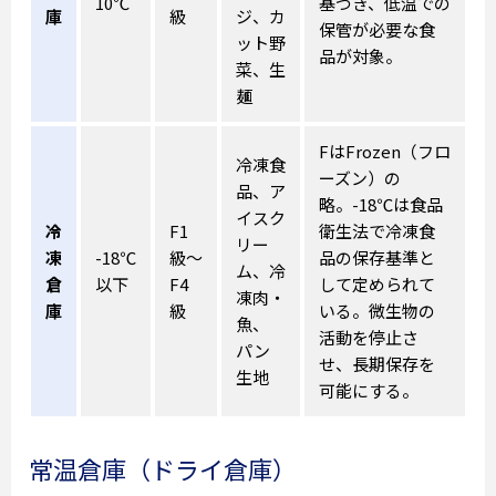
10℃
基づき、低温での
庫
級
ジ、カ
保管が必要な食
ット野
品が対象。
菜、生
麺
FはFrozen（フロ
冷凍食
ーズン）の
品、ア
略。-18℃は食品
イスク
冷
F1
衛生法で冷凍食
リー
凍
-18℃
級～
品の保存基準と
ム、冷
倉
以下
F4
して定められて
凍肉・
庫
級
いる。微生物の
魚、
活動を停止さ
パン
せ、長期保存を
生地
可能にする。
常温倉庫（ドライ倉庫）