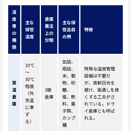
温
度
倉庫
主な
主な保
帯
業法
保管
管品目
特徴
の
上の
温度
の例
種
分類
類
缶詰、
10℃
瓶詰、
特殊な温度管理
～
米、穀
設備は不要だ
30℃
常
物、砂
が、直射日光を
程度
温
3級
糖、
避け、風通しを良
（外
倉
倉庫
塩、飲
くする工夫がさ
気温
庫
料、菓
れている。ドラ
に準
子類、
イ倉庫とも呼ば
ず
カップ
れる。
る）
麺