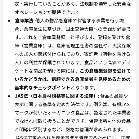
定・実行していることが多く、法規制を遵守した安全な
オペレーションが期待できます。
倉庫業法
: 他人の物品を倉庫で保管する事業を行う場
合、倉庫業法に基づき、国土交通大臣への登録が必要で
す。これを「倉庫業登録」と呼びます。登録を受けた倉
庫（営業倉庫）は、倉庫管理主任者の選任や、火災保険
への加入が義務付けられており、寄託者（荷物を預ける
人）の利益が保護されています。食品という高価でデリ
ケートな商品を預ける際には、
この倉庫業登録を受けて
いるかどうかは、信頼できる倉庫業者を見極めるための
基本的なチェックポイント
となります。
JAS法（日本農林規格等に関する法律）
: 食品の品質や
表示に関する基準を定めた法律です。例えば、有機JAS
マークが付いたオーガニック食品は、認定された事業者
でなければ取り扱うことができず、保管場所も他の食品
と明確に区別するなど、厳格な管理が求められます。
JAS法で定められた表示基準を遵守するためにも、正確