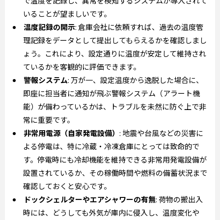
で温度を記録し、異常を検知するシステムが導入されて
いることが望ましいです。
温度記録の開示
: 倉庫会社に依頼すれば、過去の温度管
理記録をデータとして提出してもらえるかを確認しまし
ょう。これにより、設定通りに温度が安定して維持され
ているかを客観的に評価できます。
警報システム
: 万が一、設定温度から逸脱した場合に、
即座に担当者に通知が飛ぶ警報システム（アラート機
能）が備わっているかは、トラブルを未然に防ぐ上で非
常に重要です。
非常用電源（自家発電設備）
: 地震や台風などの災害に
よる停電は、特に冷蔵・冷凍倉庫にとっては致命的で
す。停電時にも冷却機能を維持できる非常用発電設備が
設置されているか、その稼働時間や燃料の備蓄状況まで
確認しておくと安心です。
ドックシェルターやエアシャワーの有無
: 荷物の搬出入
時には、どうしても外気が庫内に侵入し、温度変化や