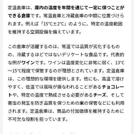
定温倉庫は、
庫内の温度を年間を通じて一定に保つことが
できる倉庫
です。常温倉庫と冷蔵倉庫の中間に位置づけら
れます。例えば「15℃±2℃」のように、特定の温度範囲
を維持する空調設備を備えています。
この倉庫が活躍するのは、常温では品質が劣化するもの
の、冷蔵するほどではないデリケートな食品です。代表的
な例が
ワイン
です。ワインは温度変化に非常に弱く、13℃
～15℃程度で保管するのが理想とされています。定温倉庫
は、この理想的な環境を提供します。他にも、高温で溶け
やすく、低温では風味が損なわれることがある
チョコレー
ト
や、特定の温度で熟成させる必要がある
チーズ
、そして
害虫の発生を防ぎ品質を保つための
米
の保管などにも利用
されます。定温倉庫は、商品の付加価値を維持するために
不可欠な役割を担っています。