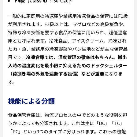
F4級（Class 4）
: -50℃以下
一般的に家庭用の冷凍庫や業務用冷凍食品の保管にはF1級
が利用されます。F2級以上は、マグロなどの高級鮮魚や、
特殊な冷凍技術を要する食品の保管に用いられ、超低温倉
庫とも呼ばれます。冷凍食品、アイスクリーム、冷凍され
た肉・魚、業務用の冷凍野菜やパン生地などが主な保管品
目です。
冷凍倉庫では、温度管理の徹底はもちろん、搬出
入時の温度変化を最小限に抑えるためのドックシェルター
（荷捌き場の外気を遮断する設備）などが重要
になりま
す。
機能による分類
食品保管倉庫は、物流プロセスの中でどのような役割を担
うかによっても分類されます。これは主に「DC」「TC」
「PC」という3つのタイプに分けられます。これらの機能