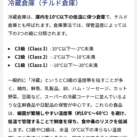
冷蔵倉庫（チルド倉庫）
冷蔵倉庫は、
庫内を10℃以下の低温に保つ倉庫
で、チルド
倉庫とも呼ばれます。倉庫業法では、保管温度によって以
下の3つの級に分類されます。
C3級（Class 3）
: 10℃以下～-2℃未満
C2級（Class 2）
: -2℃以下～-10℃未満
C1級（Class 1）
: -10℃以下～-20℃未満
一般的に「冷蔵」というとC3級の温度帯を指すことが多
く、精肉、鮮魚、乳製品、卵、ハム・ソーセージ、カット
野菜、豆腐など、スーパーの冷蔵コーナーに並んでいるよ
うな生鮮食品や日配品の保管が中心です。これらの食品
は、
細菌が繁殖しやすい温度帯（約10℃～60℃）を避け、
低温で管理することで鮮度を保ち、食中毒のリスクを低減
します。C1級やC2級は、氷温（0℃以下の凍らない温度