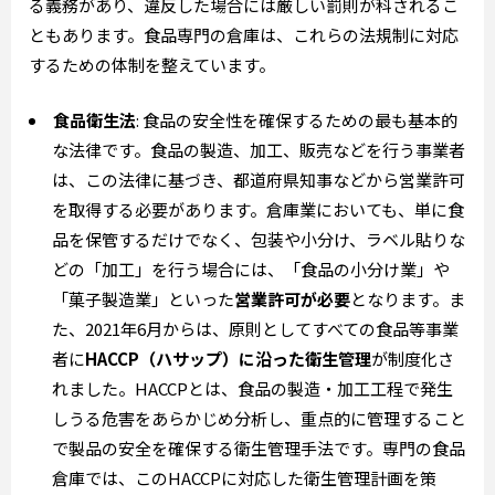
る義務があり、違反した場合には厳しい罰則が科されるこ
ともあります。食品専門の倉庫は、これらの法規制に対応
するための体制を整えています。
食品衛生法
: 食品の安全性を確保するための最も基本的
な法律です。食品の製造、加工、販売などを行う事業者
は、この法律に基づき、都道府県知事などから営業許可
を取得する必要があります。倉庫業においても、単に食
品を保管するだけでなく、包装や小分け、ラベル貼りな
どの「加工」を行う場合には、「食品の小分け業」や
「菓子製造業」といった
営業許可が必要
となります。ま
た、2021年6月からは、原則としてすべての食品等事業
者に
HACCP（ハサップ）に沿った衛生管理
が制度化さ
れました。HACCPとは、食品の製造・加工工程で発生
しうる危害をあらかじめ分析し、重点的に管理すること
で製品の安全を確保する衛生管理手法です。専門の食品
倉庫では、このHACCPに対応した衛生管理計画を策