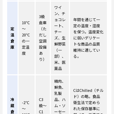
ワイ
ン、チ
3級
ョコレ
年間を通じて一
10℃
倉庫
ート、
定の温度・湿度
定
～
（た
チー
を保つ。温度変化
温
20℃
だし
ズ、生
に弱いデリケー
倉
の一
空調
鮮野菜
トな商品の品質
庫
定温
設備
（一
維持に適してい
度
あ
部）、
る。
り）
米、医
薬品
精肉、
鮮魚、
CはChilled（チル
乳製
ド）の略。食品
冷
C3
品、ハ
-2℃
衛生法で定めら
蔵
級～
ム・ソ
～
れた保存基準に
倉
C1
ーセー